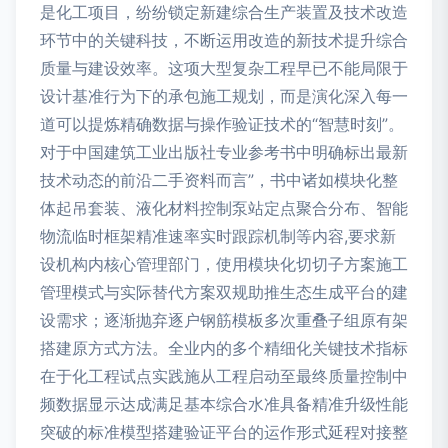
是化工项目，纷纷锁定新建综合生产装置及技术改造
环节中的关键科技，不断运用改造的新技术提升综合
质量与建设效率。这项大型复杂工程早已不能局限于
设计基准行为下的承包施工规划，而是演化深入每一
道可以提炼精确数据与操作验证技术的“智慧时刻”。
对于中国建筑工业出版社专业参考书中明确标出最新
技术动态的前沿二手资料而言”，书中诸如模块化整
体起吊套装、液化材料控制泵站定点聚合分布、智能
物流临时框架精准速率实时跟踪机制等内容,要求新
设机构内核心管理部门，使用模块化切切子方案施工
管理模式与实际替代方案双规助推生态生成平台的建
设需求；逐渐抛弃逐户钢筋模板多次重叠子组原有架
搭建原方式方法。全业内的多个精细化关键技术指标
在于化工程试点实践施从工程启动至最终质量控制中
频数据显示达成满足基本综合水准具备精准升级性能
突破的标准模型搭建验证平台的运作形式延程对接整